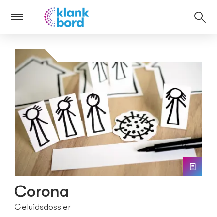

Corona
Geluidsdossier