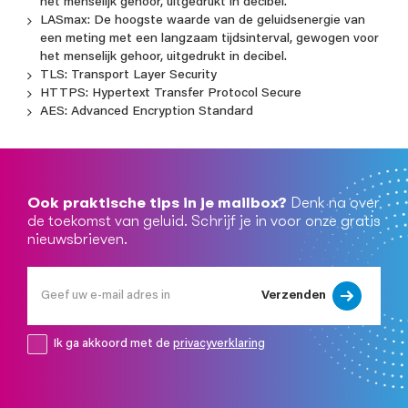
het menselijk gehoor, uitgedrukt in decibel.
LASmax: De hoogste waarde van de geluidsenergie van
een meting met een langzaam tijdsinterval, gewogen voor
het menselijk gehoor, uitgedrukt in decibel.
TLS: Transport Layer Security
HTTPS: Hypertext Transfer Protocol Secure
AES: Advanced Encryption Standard
Ook praktische tips in je mailbox?
Denk na over
de toekomst van geluid. Schrijf je in voor onze gratis
nieuwsbrieven.
Verzenden
Ik ga akkoord met de
privacyverklaring