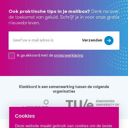
Ook praktische tips in je mailbox?
Denk na over
de toekomst van geluid. Schrijf je in voor onze gratis
nieuwsbrieven.
Verzenden
Ik ga akkoord met de
privacyverklaring
Klankbord is een samenwerking tussen de volgende
organisaties
Cookies
Deze website maakt gebruik van cookies om de beste
© 2026 Klankbord