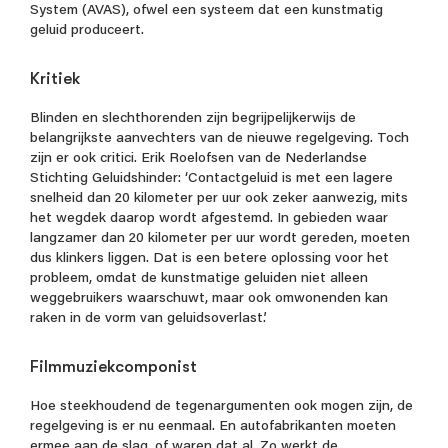
System (AVAS), ofwel een systeem dat een kunstmatig
geluid produceert.
Kritiek
Blinden en slechthorenden zijn begrijpelijkerwijs de
belangrijkste aanvechters van de nieuwe regelgeving. Toch
zijn er ook critici. Erik Roelofsen van de Nederlandse
Stichting Geluidshinder: ‘Contactgeluid is met een lagere
snelheid dan 20 kilometer per uur ook zeker aanwezig, mits
het wegdek daarop wordt afgestemd. In gebieden waar
langzamer dan 20 kilometer per uur wordt gereden, moeten
dus klinkers liggen. Dat is een betere oplossing voor het
probleem, omdat de kunstmatige geluiden niet alleen
weggebruikers waarschuwt, maar ook omwonenden kan
raken in de vorm van geluidsoverlast.’
Filmmuziekcomponist
Hoe steekhoudend de tegenargumenten ook mogen zijn, de
regelgeving is er nu eenmaal. En autofabrikanten moeten
ermee aan de slag, of waren dat al. Zo werkt de