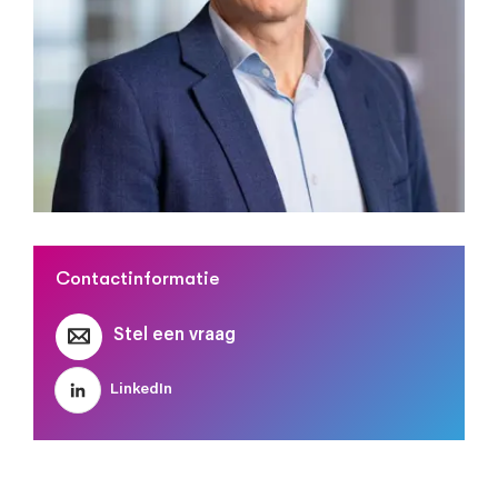
Stel je vraag aan Stef Zoeteman
Geluidsspecialist
bij Merford
Naam
Contactinformatie
Bedrijfsnaam
Stel een vraag
LinkedIn
E-mailadres