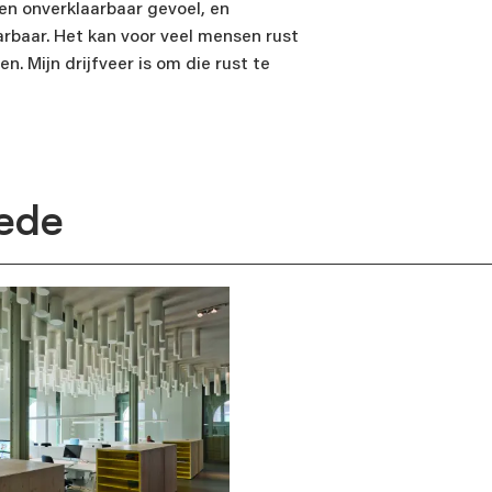
een onverklaarbaar gevoel, en
arbaar. Het kan voor veel mensen rust
n. Mijn drijfveer is om die rust te
aam
eede
es
ef
rijf me in voor de nieuwsbrief
rijf me niet in voor de nieuwsbrief