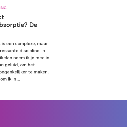
ING
 ervaring met ons delen?
kt
bsorptie? De
 is een complexe, maar
ressante discipline. In
 akkoord met de
privacyverklaring
tikelen neem ik je mee in
an geluid, om het
oegankelijker te maken.
Ver
m ik in ...