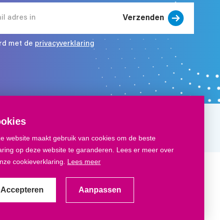
Verzenden
ord met de
privacyverklaring
okies
e website maakt gebruik van cookies om de beste
aring op deze website te garanderen. Lees er meer over
onze cookieverklaring.
Lees meer
kbord App
Veel gestelde vragen
Accepteren
Aanpassen