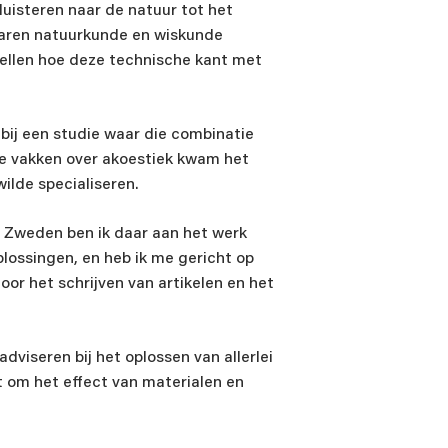
t luisteren naar de natuur tot het
waren natuurkunde en wiskunde
stellen hoe deze technische kant met
ij een studie waar die combinatie
 de vakken over akoestiek kwam het
ilde specialiseren.
n Zweden ben ik daar aan het werk
plossingen, en heb ik me gericht op
oor het schrijven van artikelen en het
Stel je vraag aan Pieter Vreede
dviseren bij het oplossen van allerlei
Akoestisch adviseur
bij Merford
t om het effect van materialen en