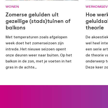
WONEN
WERKOMGEV
Wil je een
Zomerse geluiden uit
Hoe wer
gezellige (stads)tuinen of
geluidsa
balkons
theorie
Met temperaturen zoals afgelopen
De akoestiek
week doet het zomerseizoen zijn
wel heel inte
Ik ga
intrede. Het nieuwe seizoen opent
een serie ar
onze deuren weer naar buiten. Op het
de theorie v
balkon in de zon, met je voeten in het
onderwerp t
gras in de achte...
Deze keer zoo