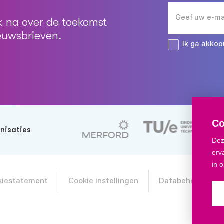
 na over de toekomst
ieuwsbrieven.
Ik ga akko
Co
nisaties
Dez
erv
in 
okiestatement
Cookie instellingen
Databeheer Klan