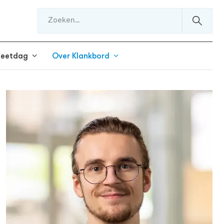
meetdag
Over Klankbord
!
Experts
Podcasts
Klankbord App