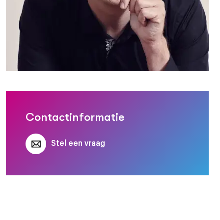
id)
Contactinformatie
Stel een vraag