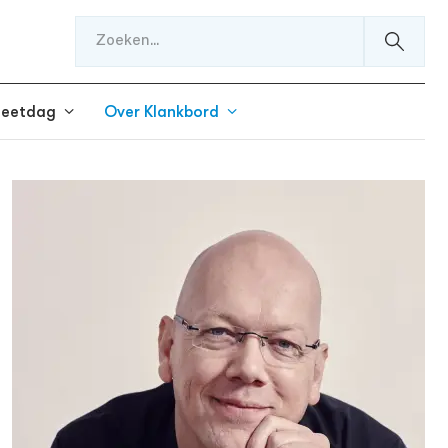
meetdag
Over Klankbord
!
Experts
Podcasts
Klankbord App