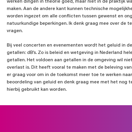
werken dingen in theorie goed, maar niet in de praktijk waa
E-mailadr
maken. Aan de andere kant kunnen technische mogelijkhe
worden ingezet om alle conflicten tussen gewenst en onge
natuurkundige beperkingen. Ik denk graag mee over de tec
vragen.
Nieuwsbri
Bij veel concerten en evenementen wordt het geluid in 
getallen: dB’s. Zo is beleid en wetgeving in Nederland he
Ik sch
getallen. Het voldoen aan getallen in de omgeving wil ni
Ik sch
overlast is. Dit heeft vooral te maken met de beleving van 
er graag voor om in de toekomst meer toe te werken naar
Wil je een
beoordeling van geluid en denk graag mee met het nog t
hierbij gebruikt kan worden.
Ik ga