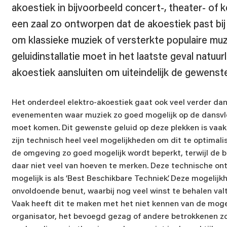
akoestiek in bijvoorbeeld concert-, theater- of k
een zaal zo ontworpen dat de akoestiek past bij
om klassieke muziek of versterkte populaire mu
geluidinstallatie moet in het laatste geval natuu
akoestiek aansluiten om uiteindelijk de gewenste
Het onderdeel elektro-akoestiek gaat ook veel verder dan ‘
evenementen waar muziek zo goed mogelijk op de dansvloe
moet komen. Dit gewenste geluid op deze plekken is vaak
Naam
zijn technisch heel veel mogelijkheden om dit te optimali
de omgeving zo goed mogelijk wordt beperkt, terwijl de 
daar niet veel van hoeven te merken. Deze technische ont
mogelijk is als ‘Best Beschikbare Techniek’. Deze mogelij
Bedrijfsn
onvoldoende benut, waarbij nog veel winst te behalen valt
Vaak heeft dit te maken met het niet kennen van de moge
organisator, het bevoegd gezag of andere betrokkenen zo