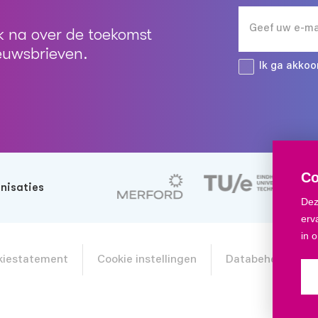
 na over de toekomst
Ver
ieuwsbrieven.
Ik ga akko
Co
nisaties
Dez
erv
in 
okiestatement
Cookie instellingen
Databeheer Klan