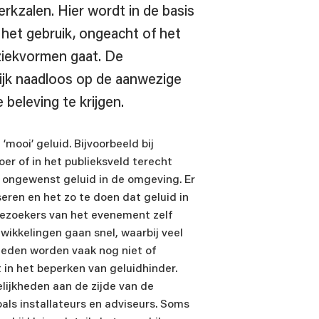
erkzalen. Hier wordt in de basis
 het gebruik, ongeacht of het
ziekvormen gaat. De
Stel je vraag aan Jan Bril
rlijk naadloos op de aanwezige
Adviseur
zaal- en elektro-akoestiek, evenementen(bele
 beleving te krijgen.
mooi’ geluid. Bijvoorbeeld bij
r of in het publieksveld terecht
 ongewenst geluid in de omgeving. Er
seren en het zo te doen dat geluid in
bezoekers van het evenement zelf
wikkelingen gaan snel, waarbij veel
kheden worden vaak nog niet of
aam
 in het beperken van geluidhinder.
lijkheden aan de zijde van de
als installateurs en adviseurs. Soms