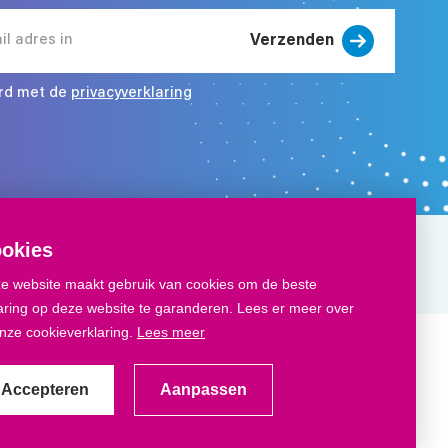
Verzenden
zenden
ord met de
privacyverklaring
okies
e website maakt gebruik van cookies om de beste
aring op deze website te garanderen. Lees er meer over
onze cookieverklaring.
Lees meer
kbord App
Veel gestelde vragen
Accepteren
Aanpassen