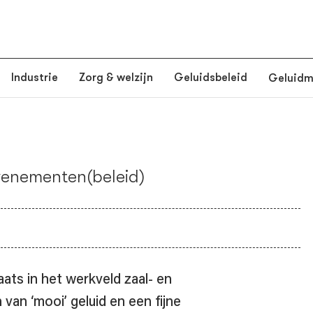
Industrie
Zorg & welzijn
Geluidsbeleid
Geluid
Doe mee
evenementen(beleid)
ats in het werkveld zaal- en
van ‘mooi’ geluid en een fijne