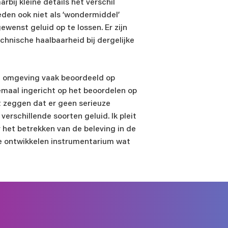
rbij kleine details het verschil
es
den ook niet als ‘wondermiddel’
wenst geluid op te lossen. Er zijn
hnische haalbaarheid bij dergelijke
ef
de omgeving vaak beoordeeld op
lemaal ingericht op het beoordelen op
rijf me in voor de nieuwsbrief
et zeggen dat er geen serieuze
rijf me niet in voor de nieuwsbrief
verschillende soorten geluid. Ik pleit
 het betrekken van de beleving in de
 ervaring met ons delen?
e ontwikkelen instrumentarium wat
 akkoord met de
privacyverklaring